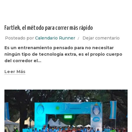
¿QUÉ
NECESITAMOS
Fartlek, el método para correr más rápido
PARA
CORRER EN
Posteado por
Calendario Runner
Dejar comentario
ARENA?
28/01/2024
3
Es un entrenamiento pensado para no necesitar
Comments
ningún tipo de tecnología extra, es el propio cuerpo
del corredor el...
FARTLEK, EL
MÉTODO
Leer Más
PARA
CORRER
MÁS RÁPIDO
28/01/2024
Sin
comentarios