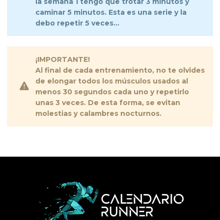
la semana 1 tengo que trotar 3 minutos y
caminar 5 minutos. Esta es una serie y la
debo repetir 5 veces…
¡IMPORTANTE!
Al final de cada entrenamiento, no te olvides
de elongar todos los músculos usados al
menos 30 segundos cada uno y repetirlo
unas 3 veces. De esta forma, se evitan
molestias y calambres nocturnos.